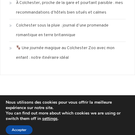
À Colchester, proche de la gare et pourtant paisible : mes
recommandations d’hôtels bien situés et calmes
Colchester sous la pluie : journal d’une promenade
romantique en terre britannique
Une journée magique au Colchester Zoo avec mon
enfant : notre itinéraire idéal
Nous utilisons des cookies pour vous offrir la meilleure
expérience sur notre site.
Mentions légales
Politique de confidentialité
You can find out more about which cookies we are using or
switch them off in
settings
.
Copyright © 2025 wisdom-blog
|
Theme: Wisdom Blog by
CodeVibrant
.
Accepter