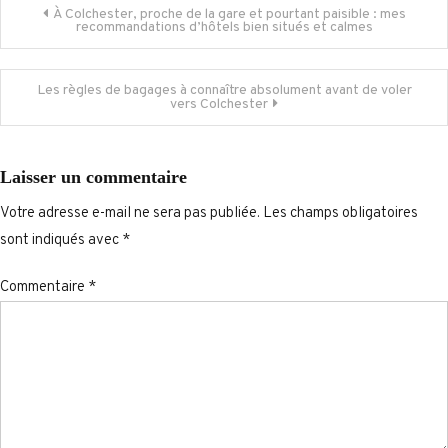
Navigation
À Colchester, proche de la gare et pourtant paisible : mes
recommandations d’hôtels bien situés et calmes
de
Les règles de bagages à connaître absolument avant de voler
l’article
vers Colchester
Laisser un commentaire
Votre adresse e-mail ne sera pas publiée.
Les champs obligatoires
sont indiqués avec
*
Commentaire
*