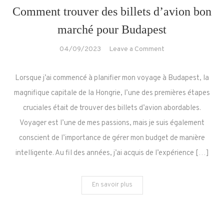
Comment trouver des billets d’avion bon
marché pour Budapest
on
04/09/2023
Leave a Comment
Comment
trouver
Lorsque j’ai commencé à planifier mon voyage à Budapest, la
des
magnifique capitale de la Hongrie, l’une des premières étapes
billets
cruciales était de trouver des billets d’avion abordables.
d’avion
Voyager est l’une de mes passions, mais je suis également
bon
marché
conscient de l’importance de gérer mon budget de manière
pour
intelligente. Au fil des années, j’ai acquis de l’expérience […]
Budapest
En savoir plus