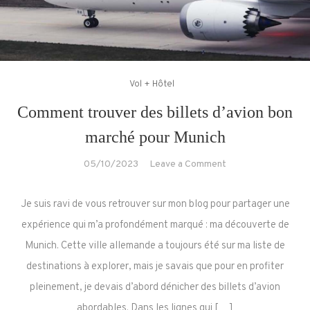
Vol + Hôtel
Comment trouver des billets d’avion bon
marché pour Munich
on
05/10/2023
Leave a Comment
Comment
trouver
Je suis ravi de vous retrouver sur mon blog pour partager une
des
expérience qui m’a profondément marqué : ma découverte de
billets
Munich. Cette ville allemande a toujours été sur ma liste de
d’avion
destinations à explorer, mais je savais que pour en profiter
bon
marché
pleinement, je devais d’abord dénicher des billets d’avion
pour
abordables. Dans les lignes qui […]