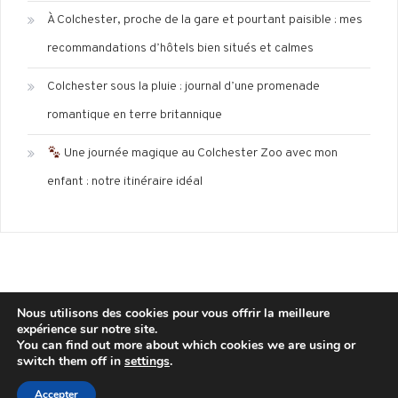
À Colchester, proche de la gare et pourtant paisible : mes
recommandations d’hôtels bien situés et calmes
Colchester sous la pluie : journal d’une promenade
romantique en terre britannique
Une journée magique au Colchester Zoo avec mon
enfant : notre itinéraire idéal
Nous utilisons des cookies pour vous offrir la meilleure
expérience sur notre site.
Mentions légales
Politique de confidentialité
You can find out more about which cookies we are using or
switch them off in
settings
.
Copyright © 2025 wisdom-blog
|
Theme: Wisdom Blog by
CodeVibrant
.
Accepter