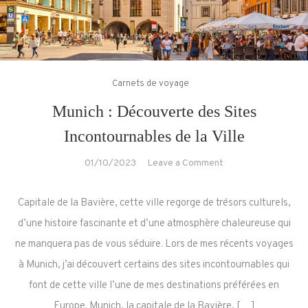
Carnets de voyage
Munich : Découverte des Sites
Incontournables de la Ville
on
01/10/2023
Leave a Comment
Munich
:
Capitale de la Bavière, cette ville regorge de trésors culturels,
Découverte
d’une histoire fascinante et d’une atmosphère chaleureuse qui
des
ne manquera pas de vous séduire. Lors de mes récents voyages
Sites
à Munich, j’ai découvert certains des sites incontournables qui
Incontournables
de
font de cette ville l’une de mes destinations préférées en
la
Europe. Munich, la capitale de la Bavière, […]