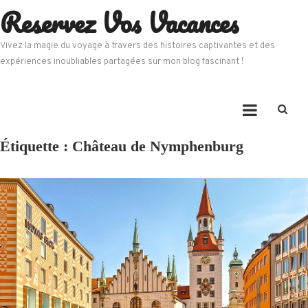
Reservez Vos Vacances
Skip
to
content
Vivez la magie du voyage à travers des histoires captivantes et des
expériences inoubliables partagées sur mon blog fascinant !
Étiquette :
Château de Nymphenburg