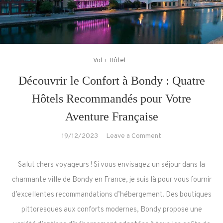
Vol + Hôtel
Découvrir le Confort à Bondy : Quatre
Hôtels Recommandés pour Votre
Aventure Française
on
19/12/2023
Leave a Comment
Découvrir
le
Salut chers voyageurs ! Si vous envisagez un séjour dans la
Confort
charmante ville de Bondy en France, je suis là pour vous fournir
à
d’excellentes recommandations d’hébergement. Des boutiques
Bondy
pittoresques aux conforts modernes, Bondy propose une
:
Quatre