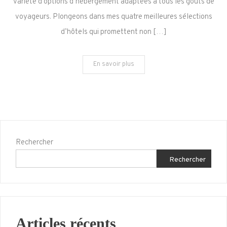
variété d’options d’hébergement adaptées à tous les goûts de
Hôtels
voyageurs. Plongeons dans mes quatre meilleures sélections
Recommandés
d’hôtels qui promettent non […]
pour
Votre
Aventure
En savoir plus
Française
Rechercher
Rechercher
Articles récents