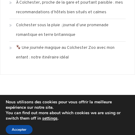
À Colchester, proche de la gare et pourtant paisible : mes
recommandations d’hôtels bien situés et calmes
Colchester sous la pluie : journal d’une promenade
romantique en terre britannique
Une journée magique au Colchester Zoo avec mon
enfant : notre itinéraire idéal
Nous utilisons des cookies pour vous offrir la meilleure
expérience sur notre site.
Mentions légales
Politique de confidentialité
You can find out more about which cookies we are using or
switch them off in
settings
.
Copyright © 2025 wisdom-blog
|
Theme: Wisdom Blog by
CodeVibrant
.
Accepter