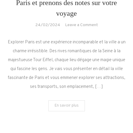
Paris et prenons des notes sur votre
voyage
on
24/02/2024
Leave a Comment
Explorons
ensemble
Explorer Paris est une expérience incomparable et la ville a un
le
charme irrésistible. Des rives romantiques de la Seine à la
charme
majestueuse Tour Eiffel, chaque lieu dégage une magie unique
infini
qui fascine les gens. Je vais vous présenter en détail la ville
de
Paris
fascinante de Paris et vous emmener explorer ses attractions,
et
ses transports, son emplacement, […]
prenons
des
En savoir plus
notes
sur
votre
voyage