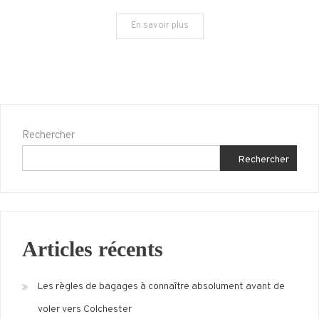
cachés
En savoir plus
de
la
ville
Rechercher
Rechercher
Articles récents
Les règles de bagages à connaître absolument avant de
voler vers Colchester