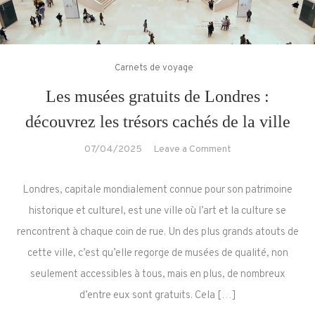
Carnets de voyage
Les musées gratuits de Londres :
découvrez les trésors cachés de la ville
on
07/04/2025
Leave a Comment
Les
musées
Londres, capitale mondialement connue pour son patrimoine
gratuits
historique et culturel, est une ville où l’art et la culture se
de
rencontrent à chaque coin de rue. Un des plus grands atouts de
Londres
cette ville, c’est qu’elle regorge de musées de qualité, non
:
découvrez
seulement accessibles à tous, mais en plus, de nombreux
les
d’entre eux sont gratuits. Cela […]
trésors