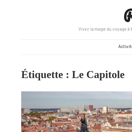
Skip
R
to
content
Vivez la magie du voyage à t
Activit
Étiquette :
Le Capitole