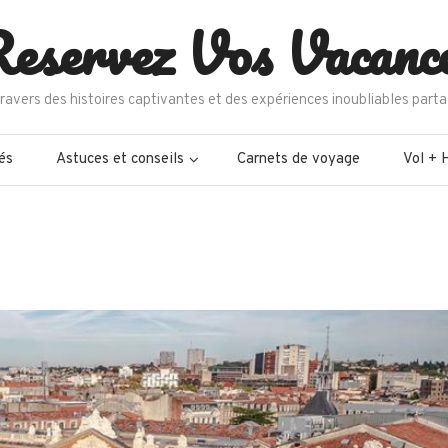
eservez Vos Vacanc
ravers des histoires captivantes et des expériences inoubliables parta
és
Astuces et conseils
Carnets de voyage
Vol + 