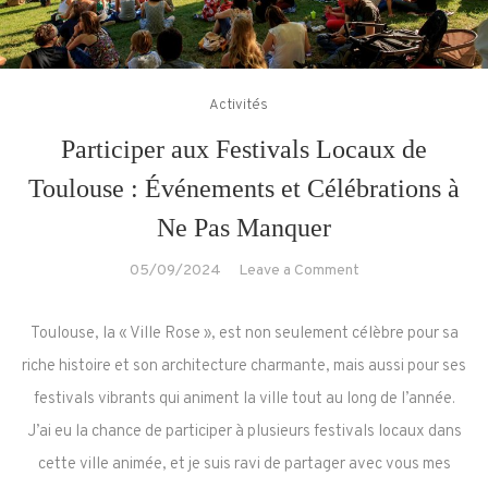
Activités
Participer aux Festivals Locaux de
Toulouse : Événements et Célébrations à
Ne Pas Manquer
on
05/09/2024
Leave a Comment
Participer
aux
Toulouse, la « Ville Rose », est non seulement célèbre pour sa
Festivals
riche histoire et son architecture charmante, mais aussi pour ses
Locaux
festivals vibrants qui animent la ville tout au long de l’année.
de
J’ai eu la chance de participer à plusieurs festivals locaux dans
Toulouse
:
cette ville animée, et je suis ravi de partager avec vous mes
Événements