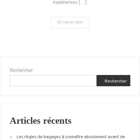
expériences […]
et
Célébrations
En savoir plus
à
Ne
Pas
Manquer
Rechercher
Rechercher
Articles récents
Les règles de bagages à connaître absolument avant de