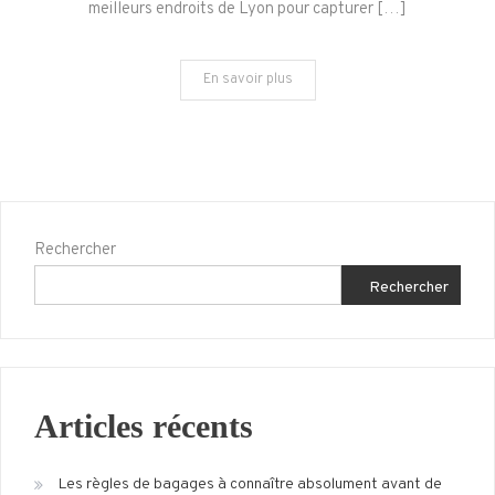
meilleurs endroits de Lyon pour capturer […]
endroits
pour
En savoir plus
photographier
à
Lyon
Rechercher
Rechercher
Articles récents
Les règles de bagages à connaître absolument avant de