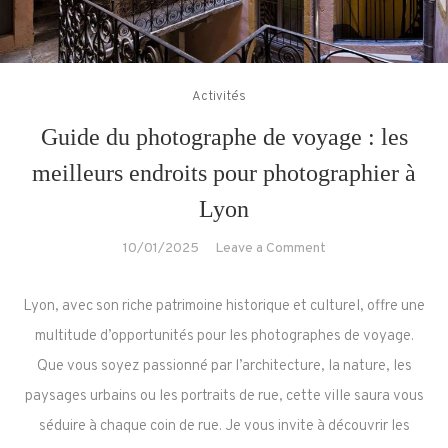
Activités
Guide du photographe de voyage : les
meilleurs endroits pour photographier à
Lyon
on
10/01/2025
Leave a Comment
Guide
du
Lyon, avec son riche patrimoine historique et culturel, offre une
photographe
multitude d’opportunités pour les photographes de voyage.
de
Que vous soyez passionné par l’architecture, la nature, les
voyage
paysages urbains ou les portraits de rue, cette ville saura vous
:
les
séduire à chaque coin de rue. Je vous invite à découvrir les
meilleurs