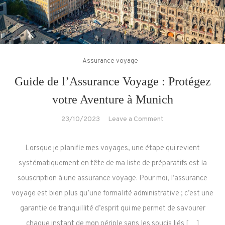
Assurance voyage
Guide de l’Assurance Voyage : Protégez
votre Aventure à Munich
on
23/10/2023
Leave a Comment
Guide
de
Lorsque je planifie mes voyages, une étape qui revient
l’Assurance
systématiquement en tête de ma liste de préparatifs est la
Voyage
souscription à une assurance voyage. Pour moi, l’assurance
:
voyage est bien plus qu’une formalité administrative ; c’est une
Protégez
votre
garantie de tranquillité d’esprit qui me permet de savourer
Aventure
chaque instant de mon périple sans les soucis liés […]