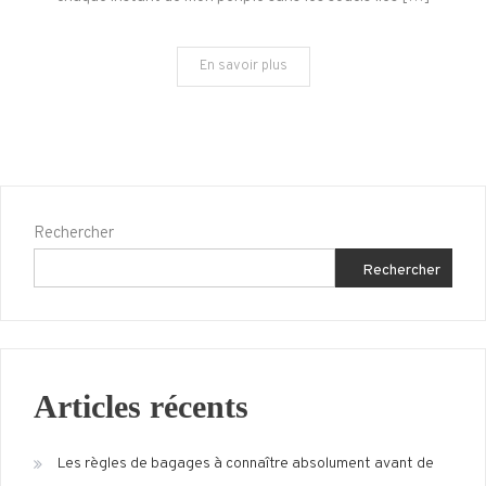
à
Munich
En savoir plus
Rechercher
Rechercher
Articles récents
Les règles de bagages à connaître absolument avant de