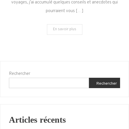
voyages, j’ai accumulé quelques conseils et anecdotes qui
de
pourraient vous […]
voler
vers
Colchester
En savoir plus
Rechercher
Rechercher
Articles récents