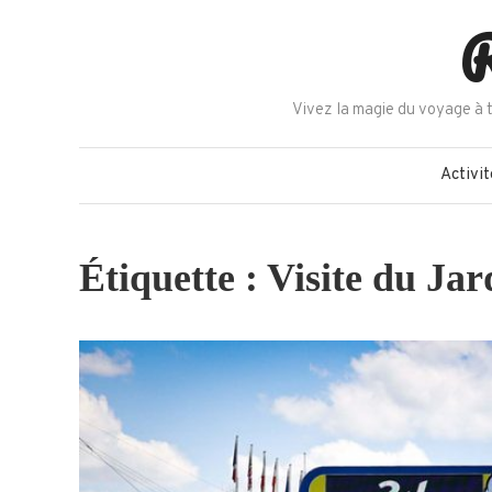
Skip
R
to
content
Vivez la magie du voyage à t
Activit
Étiquette :
Visite du Ja