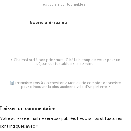
festivals incontournables
Gabriela Brzezina
Navigation
Chelmsford à bon prix : mes 10 hôtels coup de cœur pour un
séjour confortable sans se ruiner
de
Première fois à Colchester ? Mon guide complet et sincère
l’article
pour découvrir la plus ancienne ville d’Angleterre
Laisser un commentaire
Votre adresse e-mail ne sera pas publiée.
Les champs obligatoires
sont indiqués avec
*