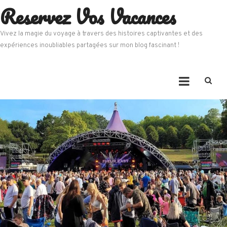
Reservez Vos Vacances
Skip
to
content
Vivez la magie du voyage à travers des histoires captivantes et des
expériences inoubliables partagées sur mon blog fascinant !