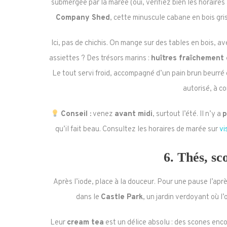
submergée par la marée (oui, vérifiez bien les horaires ava
Company Shed
, cette minuscule cabane en bois gr
Ici, pas de chichis. On mange sur des tables en bois, a
assiettes ? Des trésors marins :
huîtres fraîchement
Le tout servi froid, accompagné d’un pain brun beurré 
autorisé, à co
Conseil :
venez
avant midi
, surtout l’été. Il n’y a
p
qu’il fait beau. Consultez les horaires de marée sur
vi
6.
Thés, sco
Après l’iode, place à la douceur. Pour une pause l’aprè
dans le
Castle Park
, un jardin verdoyant où l
Leur
cream tea
est un délice absolu : des scones enco