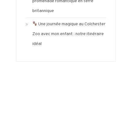
promenade romantique en terre
britannique
Une journée magique au Colchester
Zoo avec mon enfant : notre itinéraire
idéal