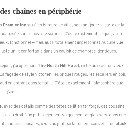
ndes chaînes en périphérie
un
Premier Inn
situé en bordure de ville, pensant jouer la carte de la
standardisée sans mauvaise surprise. C’est exactement ce que j’ai eu…
encieux, fonctionnel — mais aussi totalement impersonnel. Aucune vue
juste un lit confortable dans un couloir de chambres identiques.
éjour, j’ai opté pour
The North Hill Hotel
, niché au cœur du vieux
a façade de style victorien, les briques rouges, les escaliers en bois
 chaud en entrant dans le hall… C’était exactement l’atmosphère que
j’aime.
e
, avec des détails comme des têtes de lit en fer forgé, des coussins
e. J’ai eu droit à un petit-déjeuner typiquement anglais servi dans une
lant, saucisses locales, œufs au plat parfaitement cuits et… du
black