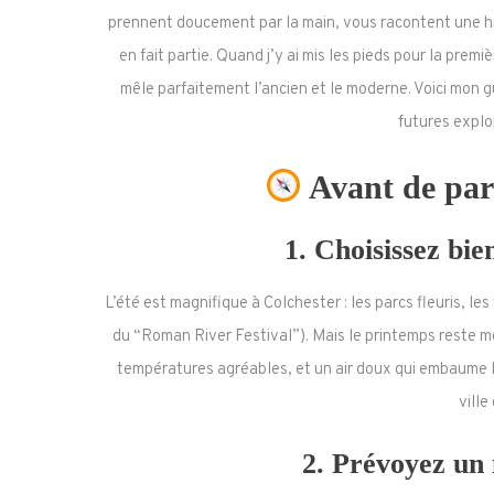
prennent doucement par la main, vous racontent une hist
en fait partie. Quand j’y ai mis les pieds pour la premi
mêle parfaitement l’ancien et le moderne. Voici mon gu
futur·e·s expl
Avant de parti
1.
Choisissez bie
L’été est magnifique à Colchester : les parcs fleuris, les
du “Roman River Festival”). Mais le printemps reste mo
températures agréables, et un air doux qui embaume les
ville
2.
Prévoyez un 