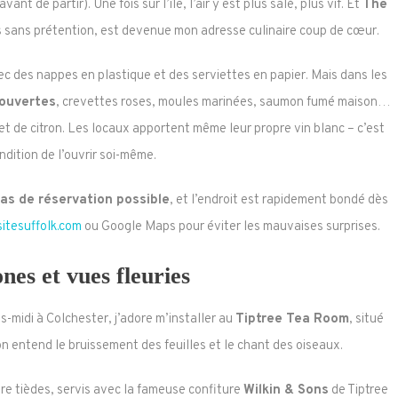
nt de partir). Une fois sur l’île, l’air y est plus salé, plus vif. Et
The
is sans prétention, est devenue mon adresse culinaire coup de cœur.
vec des nappes en plastique et des serviettes en papier. Mais dans les
 ouvertes
, crevettes roses, moules marinées, saumon fumé maison…
et de citron. Les locaux apportent même leur propre vin blanc – c’est
ndition de l’ouvrir soi-même.
as de réservation possible
, et l’endroit est rapidement bondé dès
sitesuffolk.com
ou Google Maps pour éviter les mauvaises surprises.
nes et vues fleuries
s-midi à Colchester, j’adore m’installer au
Tiptree Tea Room
, situé
’on entend le bruissement des feuilles et le chant des oiseaux.
re tièdes, servis avec la fameuse confiture
Wilkin & Sons
de Tiptree