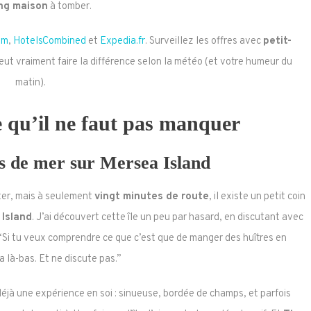
ng maison
à tomber.
om
,
HotelsCombined
et
Expedia.fr
. Surveillez les offres avec
petit-
eut vraiment faire la différence selon la météo (et votre humeur du
matin).
e qu’il ne faut pas manquer
s de mer sur Mersea Island
ster, mais à seulement
vingt minutes de route
, il existe un petit coin
Island
. J’ai découvert cette île un peu par hasard, en discutant avec
 “Si tu veux comprendre ce que c’est que de manger des huîtres en
a là-bas. Et ne discute pas.”
 déjà une expérience en soi : sinueuse, bordée de champs, et parfois