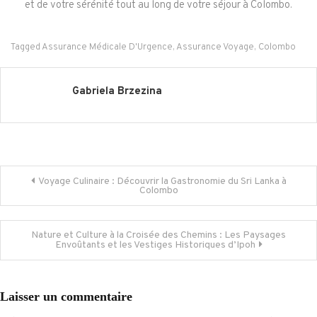
et de votre sérénité tout au long de votre séjour à Colombo.
Tagged
Assurance Médicale D'Urgence
,
Assurance Voyage
,
Colombo
Gabriela Brzezina
Navigation
Voyage Culinaire : Découvrir la Gastronomie du Sri Lanka à
Colombo
de
Nature et Culture à la Croisée des Chemins : Les Paysages
l’article
Envoûtants et les Vestiges Historiques d’Ipoh
Laisser un commentaire