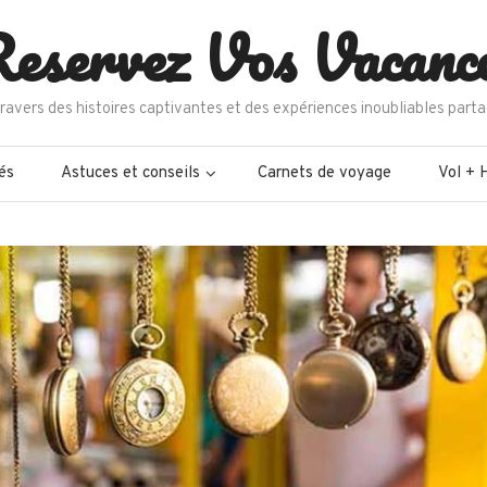
eservez Vos Vacanc
ravers des histoires captivantes et des expériences inoubliables parta
és
Astuces et conseils
Carnets de voyage
Vol + 