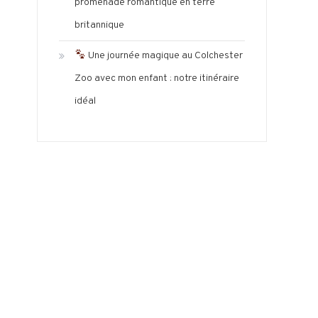
promenade romantique en terre
britannique
Une journée magique au Colchester
Zoo avec mon enfant : notre itinéraire
idéal