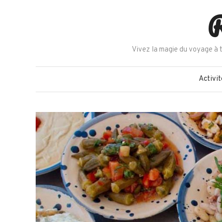
Skip
R
to
content
Vivez la magie du voyage à t
Activit