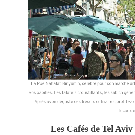
La Rue Nahalat Binyamin, célèbre pour son marché arti
vos papilles. Les falafels croustillants, les sabich géné
Après avoir dégusté ces trésors culinaires, profitez 
locaux e
Les Cafés de Tel Aviv