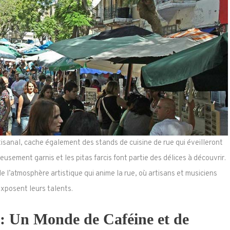
sanal, cache également des stands de cuisine de rue qui éveilleront
reusement garnis et les pitas farcis font partie des délices à découvrir.
de l’atmosphère artistique qui anime la rue, où artisans et musiciens
xposent leurs talents.
 : Un Monde de Caféine et de