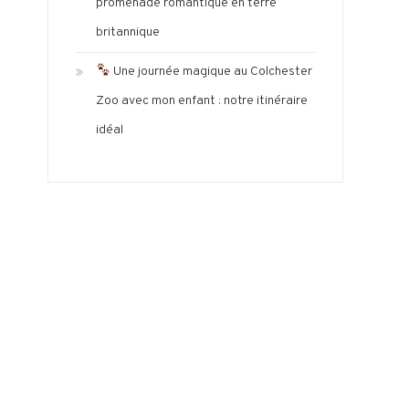
promenade romantique en terre
britannique
Une journée magique au Colchester
Zoo avec mon enfant : notre itinéraire
idéal