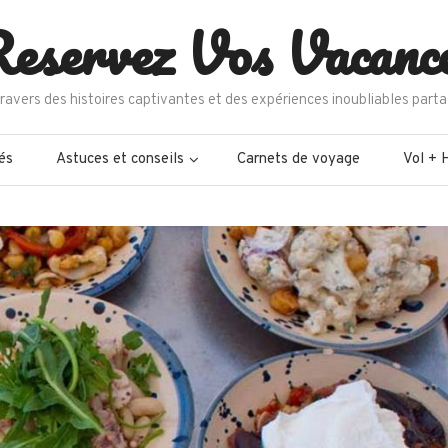
eservez Vos Vacanc
ravers des histoires captivantes et des expériences inoubliables parta
és
Astuces et conseils
Carnets de voyage
Vol + 