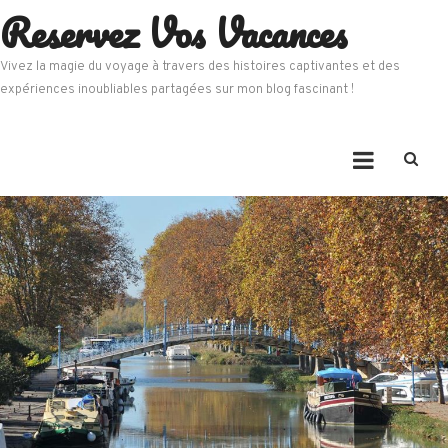
Reservez Vos Vacances
Skip
to
content
Vivez la magie du voyage à travers des histoires captivantes et des
expériences inoubliables partagées sur mon blog fascinant !