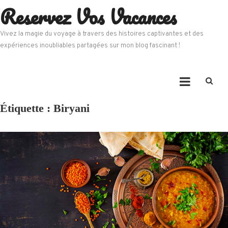
Reservez Vos Vacances
Skip
to
content
Vivez la magie du voyage à travers des histoires captivantes et des
expériences inoubliables partagées sur mon blog fascinant !
Étiquette :
Biryani