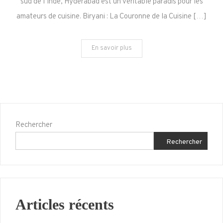
sud de l’Inde, Hyderabad est un véritable paradis pour les
de
amateurs de cuisine. Biryani : La Couronne de la Cuisine […]
la
Cuisine
En savoir plus
du
Sud
de
l’Inde
à
Hyderabad
Rechercher
Rechercher
Articles récents