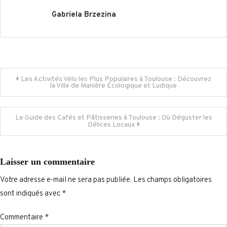
Gabriela Brzezina
Navigation
Les Activités Vélo les Plus Populaires à Toulouse : Découvrez
la Ville de Manière Écologique et Ludique
de
Le Guide des Cafés et Pâtisseries à Toulouse : Où Déguster les
l’article
Délices Locaux
Laisser un commentaire
Votre adresse e-mail ne sera pas publiée.
Les champs obligatoires
sont indiqués avec
*
Commentaire
*