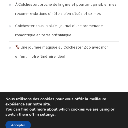
À Colchester, proche de la gare et pourtant paisible : mes
recommandations d’hôtels bien situés et calmes
Colchester sous la pluie : journal d’une promenade
romantique en terre britannique
Une journée magique au Colchester Zoo avec mon
enfant : notre itinéraire idéal
Nous utilisons des cookies pour vous offrir la meilleure
expérience sur notre site.
Mentions légales
Politique de confidentialité
You can find out more about which cookies we are using or
switch them off in
settings
.
Copyright © 2025 wisdom-blog
|
Theme: Wisdom Blog by
CodeVibrant
.
Accepter