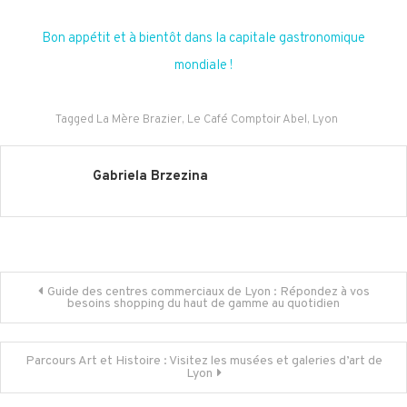
Bon appétit et à bientôt dans la capitale gastronomique
mondiale !
Tagged
La Mère Brazier
,
Le Café Comptoir Abel
,
Lyon
Gabriela Brzezina
Navigation
Guide des centres commerciaux de Lyon : Répondez à vos
besoins shopping du haut de gamme au quotidien
de
Parcours Art et Histoire : Visitez les musées et galeries d’art de
l’article
Lyon