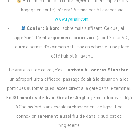
Prix
: mon billet m’a coûté
19,99 €
l’aller simple (sans
bagage en soute), réservé 5 semaines à l’avance via
www.ryanair.com
.
Confort à bord
: sobre mais suffisant. Ce que j’ai
apprécié ?
L’embarquement prioritaire
(ajouté pour 9 €)
qui m’a permis d’avoir mon petit sac en cabine et une place
côté hublot à l’avant.
Le vrai atout de ce vol, c’est
l’arrivée à Londres Stansted
,
un aéroport ultra-efficace : passage éclair à la douane via les
portiques automatiques, accès direct à la gare dans le terminal.
En
30 minutes de train Greater Anglia
, je me retrouvais déjà
à Chelmsford, sans escale ni changement de ligne. Une
connexion
rarement aussi fluide
dans le sud-est de
l’Angleterre !