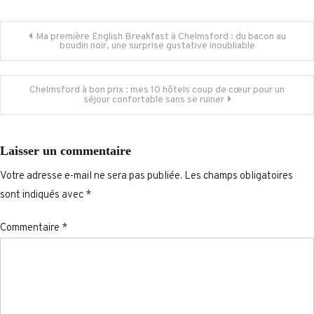
Navigation
Ma première English Breakfast à Chelmsford : du bacon au
boudin noir, une surprise gustative inoubliable
de
Chelmsford à bon prix : mes 10 hôtels coup de cœur pour un
l’article
séjour confortable sans se ruiner
Laisser un commentaire
Votre adresse e-mail ne sera pas publiée.
Les champs obligatoires
sont indiqués avec
*
Commentaire
*