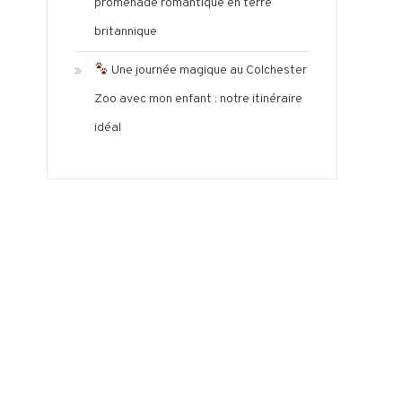
promenade romantique en terre
britannique
Une journée magique au Colchester
Zoo avec mon enfant : notre itinéraire
idéal