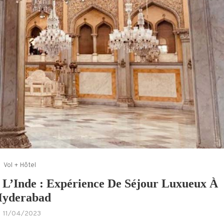
Vol + Hôtel
 L’Inde : Expérience De Séjour Luxueux À
yderabad
11/04/2023