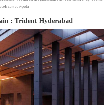
otels.com ou Agoda.
in : Trident Hyderabad