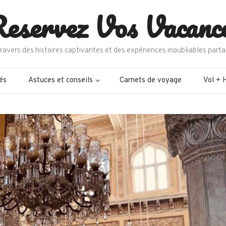
eservez Vos Vacanc
ravers des histoires captivantes et des expériences inoubliables parta
és
Astuces et conseils
Carnets de voyage
Vol + 